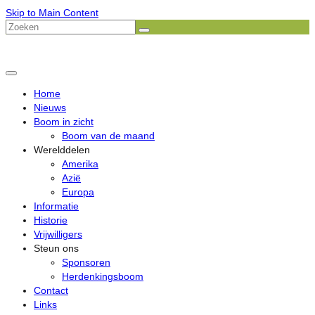
Skip to Main Content
Zoeken
naar:
Home
Nieuws
Boom in zicht
Boom van de maand
Werelddelen
Amerika
Azië
Europa
Informatie
Historie
Vrijwilligers
Steun ons
Sponsoren
Herdenkingsboom
Contact
Links