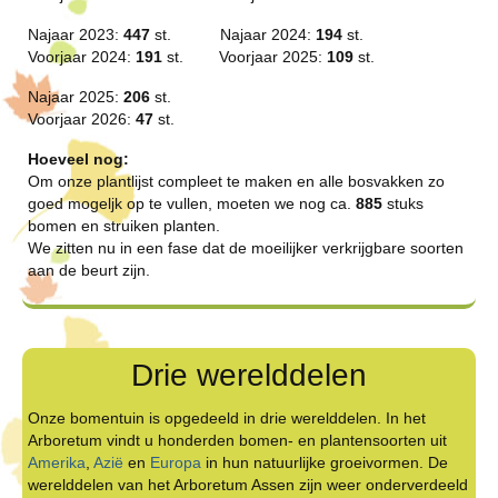
Najaar 2023:
447
st. Najaar 2024:
194
st.
Voorjaar 2024:
191
st. Voorjaar 2025:
109
st.
Najaar 2025:
206
st.
Voorjaar 2026:
47
st.
Hoeveel nog:
Om onze plantlijst compleet te maken en alle bosvakken zo
goed mogeljk op te vullen, moeten we nog ca.
885
stuks
bomen en struiken planten.
We zitten nu in een fase dat de moeilijker verkrijgbare soorten
aan de beurt zijn.
Drie werelddelen
Onze bomentuin is opgedeeld in drie werelddelen. In het
Arboretum vindt u honderden bomen- en plantensoorten uit
Amerika
,
Azië
en
Europa
in hun natuurlijke groeivormen. De
werelddelen van het Arboretum Assen zijn weer onderverdeeld