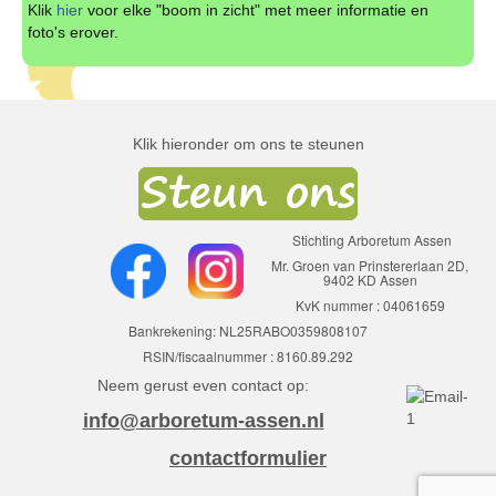
Klik
hier
voor elke "boom in zicht" met meer informatie en
foto's erover.
Klik hieronder om ons te steunen
Stichting Arboretum Assen
Mr. Groen van Prinstererlaan 2D,
9402 KD Assen
KvK nummer : 04061659
Bankrekening: NL25RABO0359808107
RSIN/fiscaalnummer : 8160.89.292
Neem gerust even contact op:
info@arboretum-assen.nl
contactformulier