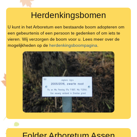
Herdenkingsbomen
U kunt in het Arboretum een bestaande boom adopteren om
een gebeurtenis of een persoon te gedenken of om iets te
vieren. Wij verzorgen de boom voor u. Lees meer over de
mogelijkheden op de
herdenkingsboompagina
.
Folder Arboretum Assen