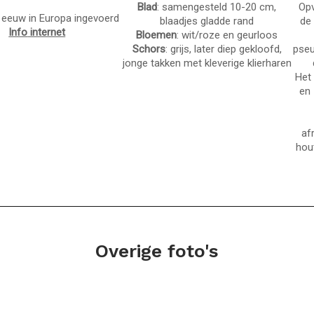
Blad
: samengesteld 10-20 cm,
Opv
 eeuw in Europa ingevoerd
blaadjes gladde rand
de
Info
internet
Bloemen
: wit/roze en geurloos
Schors
: grijs, later diep gekloofd,
pseu
jonge takken met kleverige klierharen
Het 
en 
af
hout
Overige foto's