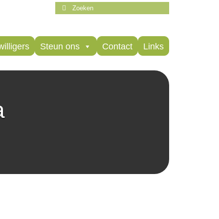
Zoeken
naar:
willigers
Steun ons
Contact
Links
a