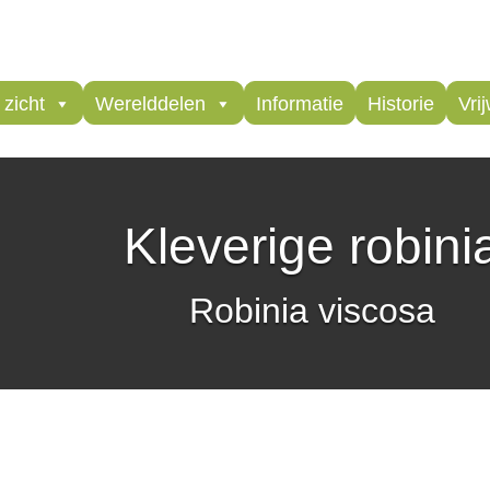
zicht
Werelddelen
Informatie
Historie
Vrij
Kleverige robini
Robinia viscosa