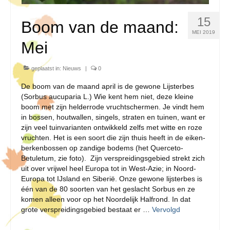
15
Boom van de maand:
MEI 2019
Mei
geplaatst in:
Nieuws
|
0
De boom van de maand april is de gewone Lijsterbes
(Sorbus aucuparia L.) Wie kent hem niet, deze kleine
boom met zijn helderrode vruchtschermen. Je vindt hem
in bossen, houtwallen, singels, straten en tuinen, want er
zijn veel tuinvarianten ontwikkeld zelfs met witte en roze
vruchten. Het is een soort die zijn thuis heeft in de eiken-
berkenbossen op zandige bodems (het Querceto-
Betuletum, zie foto). Zijn verspreidingsgebied strekt zich
uit over vrijwel heel Europa tot in West-Azie; in Noord-
Europa tot IJsland en Siberië. Onze gewone lijsterbes is
één van de 80 soorten van het geslacht Sorbus en ze
komen alleen voor op het Noordelijk Halfrond. In dat
grote verspreidingsgebied bestaat er …
Vervolgd