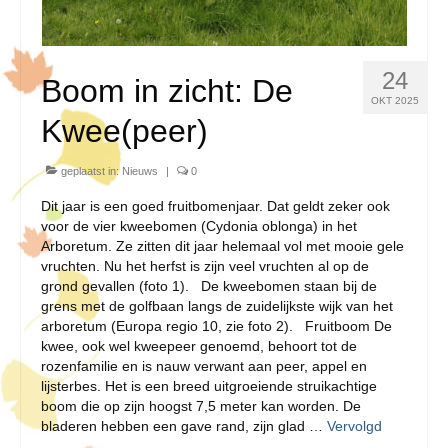
24
Boom in zicht: De
OKT 2025
Kwee(peer)
geplaatst in:
Nieuws
|
0
Dit jaar is een goed fruitbomenjaar. Dat geldt zeker ook
voor de vier kweebomen (Cydonia oblonga) in het
Arboretum. Ze zitten dit jaar helemaal vol met mooie gele
vruchten. Nu het herfst is zijn veel vruchten al op de
grond gevallen (foto 1). De kweebomen staan bij de
grens met de golfbaan langs de zuidelijkste wijk van het
arboretum (Europa regio 10, zie foto 2). Fruitboom De
kwee, ook wel kweepeer genoemd, behoort tot de
rozenfamilie en is nauw verwant aan peer, appel en
lijsterbes. Het is een breed uitgroeiende struikachtige
boom die op zijn hoogst 7,5 meter kan worden. De
bladeren hebben een gave rand, zijn glad …
Vervolgd