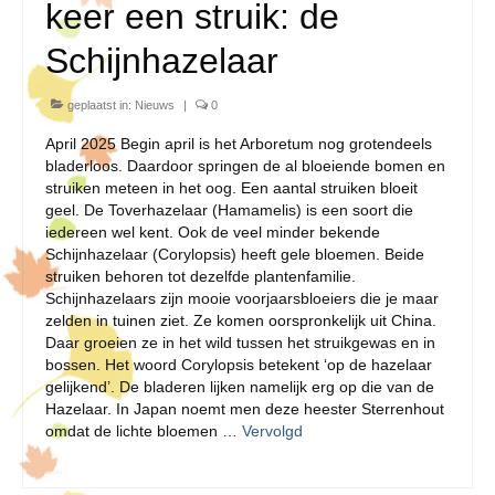
keer een struik: de
Schijnhazelaar
geplaatst in:
Nieuws
|
0
April 2025 Begin april is het Arboretum nog grotendeels
bladerloos. Daardoor springen de al bloeiende bomen en
struiken meteen in het oog. Een aantal struiken bloeit
geel. De Toverhazelaar (Hamamelis) is een soort die
iedereen wel kent. Ook de veel minder bekende
Schijnhazelaar (Corylopsis) heeft gele bloemen. Beide
struiken behoren tot dezelfde plantenfamilie.
Schijnhazelaars zijn mooie voorjaarsbloeiers die je maar
zelden in tuinen ziet. Ze komen oorspronkelijk uit China.
Daar groeien ze in het wild tussen het struikgewas en in
bossen. Het woord Corylopsis betekent ‘op de hazelaar
gelijkend’. De bladeren lijken namelijk erg op die van de
Hazelaar. In Japan noemt men deze heester Sterrenhout
omdat de lichte bloemen …
Vervolgd