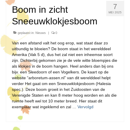
7
Boom in zicht
MEI 2025
Sneeuwklokjesboom
geplaatst in:
Nieuws
|
0
Van een afstand valt het oog erop, wat staat daar zo
uitbundig te bloeien? De boom staat in het werelddeel
Amerika (Vak 5 d), dus het zal niet een inheemse soort
zijn. Dichterbij gekomen zie je de vele witte bloempjes die
als klokjes in de boom hangen. Heel anders dan bij ons
bijv. een Sleedoorn of een Vogelkers. De kaart op de
website “arboretum-assen.nl” van dit werelddeel helpt
verder Het gaat om een Sneeuwklokjesboom (Halesia
spec.). Deze boom groeit in het Zuidoosten van de
Verenigde Staten en kan 8 meter hoog worden en als die
ruimte heeft wel tot 10 meter breed. Hier staat dit
exemplaar wat ingeklemd en zal …
Vervolgd