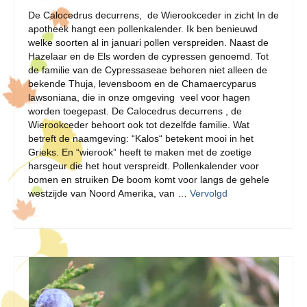
De Calocedrus decurrens, de Wierookceder in zicht In de
apotheek hangt een pollenkalender. Ik ben benieuwd
welke soorten al in januari pollen verspreiden. Naast de
Hazelaar en de Els worden de cypressen genoemd. Tot
de familie van de Cypressaseae behoren niet alleen de
bekende Thuja, levensboom en de Chamaercyparus
lawsoniana, die in onze omgeving veel voor hagen
worden toegepast. De Calocedrus decurrens , de
Wierookceder behoort ook tot dezelfde familie. Wat
betreft de naamgeving: “Kalos“ betekent mooi in het
Grieks. En “wierook” heeft te maken met de zoetige
harsgeur die het hout verspreidt. Pollenkalender voor
bomen en struiken De boom komt voor langs de gehele
westzijde van Noord Amerika, van …
Vervolgd