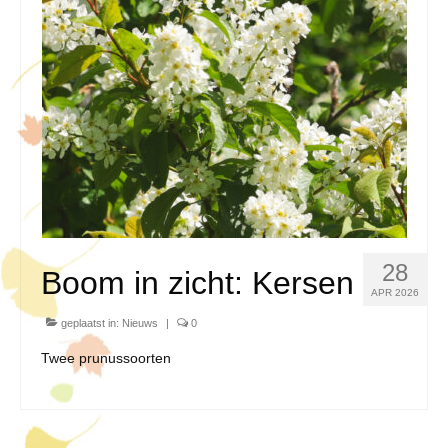
28
Boom in zicht: Kersen
APR 2026
geplaatst in:
Nieuws
|
0
Twee prunussoorten