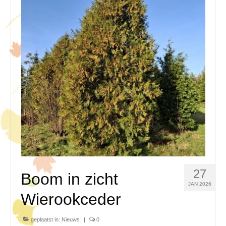
27
Boom in zicht
JAN 2026
Wierookceder
geplaatst in:
Nieuws
|
0