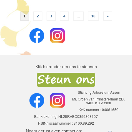
Berichten
1
2
3
4
…
18
»
paginering
Klik hieronder om ons te steunen
Stichting Arboretum Assen
Mr. Groen van Prinstererlaan 2D,
9402 KD Assen
KvK nummer : 04061659
Bankrekening: NL25RABO0359808107
RSIN/fiscaalnummer : 8160.89.292
Neem gerust even contact op: