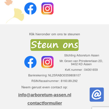
Klik hieronder om ons te steunen
Stichting Arboretum Assen
Mr. Groen van Prinstererlaan 2D,
9402 KD Assen
KvK nummer : 04061659
Bankrekening: NL25RABO0359808107
RSIN/fiscaalnummer : 8160.89.292
Neem gerust even contact op:
info@arboretum-assen.nl
contactformulier