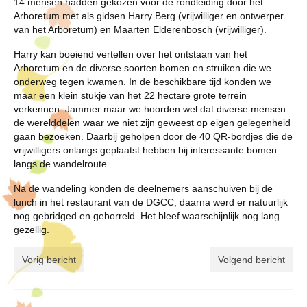
14 mensen hadden gekozen voor de rondleiding door het
Arboretum met als gidsen Harry Berg (vrijwilliger en ontwerper
van het Arboretum) en Maarten Elderenbosch (vrijwilliger).
Harry kan boeiend vertellen over het ontstaan van het
Arboretum en de diverse soorten bomen en struiken die we
onderweg tegen kwamen. In de beschikbare tijd konden we
maar een klein stukje van het 22 hectare grote terrein
verkennen. Jammer maar we hoorden wel dat diverse mensen
de werelddelen waar we niet zijn geweest op eigen gelegenheid
gaan bezoeken. Daarbij geholpen door de 40 QR-bordjes die de
vrijwilligers onlangs geplaatst hebben bij interessante bomen
langs de wandelroute.
Na de wandeling konden de deelnemers aanschuiven bij de
lunch in het restaurant van de DGCC, daarna werd er natuurlijk
nog gebridged en geborreld. Het bleef waarschijnlijk nog lang
gezellig.
Vorig bericht
Volgend bericht