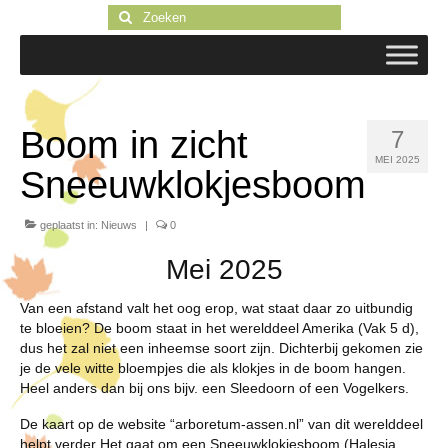
Zoeken
naar:
Boom in zicht
7
MEI 2025
Sneeuwklokjesboom
geplaatst in:
Nieuws
|
0
Mei 2025
Van een afstand valt het oog erop, wat staat daar zo uitbundig
te bloeien? De boom staat in het werelddeel Amerika (Vak 5 d),
dus het zal niet een inheemse soort zijn. Dichterbij gekomen zie
je de vele witte bloempjes die als klokjes in de boom hangen.
Heel anders dan bij ons bijv. een Sleedoorn of een Vogelkers.
De kaart op de website “arboretum-assen.nl” van dit werelddeel
helpt verder Het gaat om een Sneeuwklokjesboom (Halesia