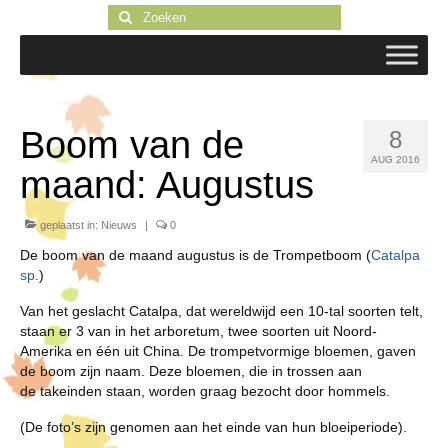
Zoeken
naar:
Boom van de
8
AUG 2016
maand: Augustus
geplaatst in:
Nieuws
|
0
De boom van de maand augustus is de Trompetboom (
Catalpa
sp.
)
Van het geslacht Catalpa, dat wereldwijd een 10-tal soorten telt,
staan er 3 van in het arboretum, twee soorten uit Noord-
Amerika en één uit China. De trompetvormige bloemen, gaven
de boom zijn naam. Deze bloemen, die in trossen aan
de takeinden staan, worden graag bezocht door hommels.
(De foto’s zijn genomen aan het einde van hun bloeiperiode).