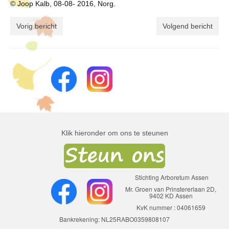
© Joop Kalb, 08-08- 2016, Norg.
Vorig bericht
Volgend bericht
Klik hieronder om ons te steunen
Stichting Arboretum Assen
Mr. Groen van Prinstererlaan 2D,
9402 KD Assen
KvK nummer : 04061659
Bankrekening: NL25RABO0359808107