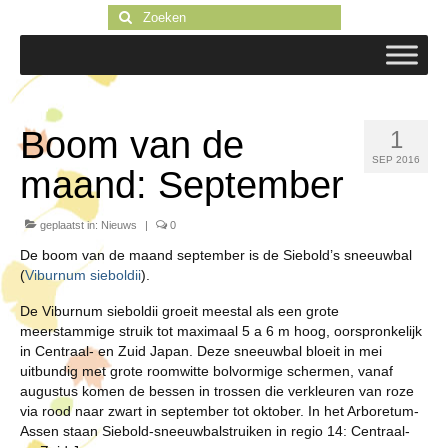
Zoeken
naar:
Boom van de
1
SEP 2016
maand: September
geplaatst in:
Nieuws
|
0
De boom van de maand september is de Siebold’s sneeuwbal
(
Viburnum sieboldii
).
De Viburnum sieboldii groeit meestal als een grote
meerstammige struik tot maximaal 5 a 6 m hoog, oorspronkelijk
in Centraal- en Zuid Japan. Deze sneeuwbal bloeit in mei
uitbundig met grote roomwitte bolvormige schermen, vanaf
augustus komen de bessen in trossen die verkleuren van roze
via rood naar zwart in september tot oktober. In het Arboretum-
Assen staan Siebold-sneeuwbalstruiken in regio 14: Centraal-