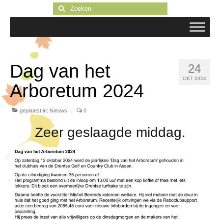
Zoeken
naar:
Dag van het
24
OKT 2024
Arboretum 2024
geplaatst in:
Nieuws
|
0
Zeer geslaagde middag.