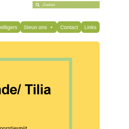
Zoeken
naar:
willigers
Steun ons
Contact
Links