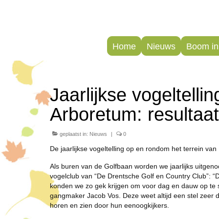
Home
Nieuws
Boom in 
Jaarlijkse vogeltelli
Arboretum: resultaa
geplaatst in:
Nieuws
|
0
De jaarlijkse vogeltelling op en rondom het terrein v
Als buren van de Golfbaan worden we jaarlijks uitgen
vogelclub van “De Drentsche Golf en Country Club”: “D
konden we zo gek krijgen om voor dag en dauw op te s
gangmaker Jacob Vos. Deze weet altijd een stel zeer d
horen en zien door hun eenoogkijkers.