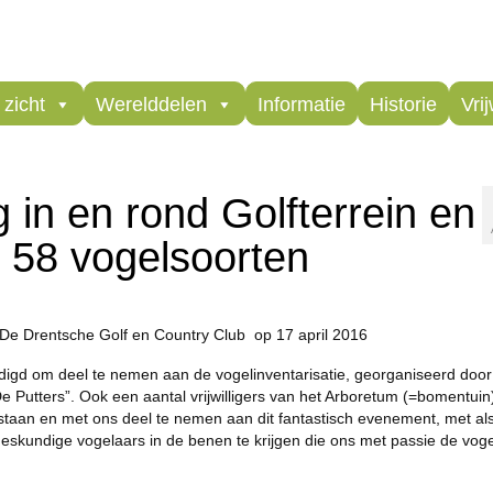
zicht
Werelddelen
Informatie
Historie
Vrij
ng in en rond Golfterrein en
t 58 vogelsoorten
an De Drentsche Golf en Country Club op 17 april 2016
odigd om deel te nemen aan de vogelinventarisatie, georganiseerd door
e Putters”. Ook een aantal vrijwilligers van het Arboretum (=bomentui
taan en met ons deel te nemen aan dit fantastisch evenement, met als
eskundige vogelaars in de benen te krijgen die ons met passie de voge