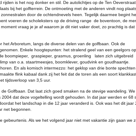
rijden is het nog donker en stil. De autolichtjes op de Ten Oeverstraa
ats bij het golfterrein. De ontmoeting met de anderen vindt nog plaats
n zonnestralen door de ochtendnevels heen. Tegelijk daarmee begint he
ent voeren de scholeksters op de driving range de boventoon, de mer
moment vraag je je af waarom je dit niet vaker doet, zo prachtig is dat
r het Arboretum, langs de diverse delen van de golfbaan. Ook de
genomen. Enkele hoogtepunten: het stralend geel van een geelgors op
e boompieper, graspieper, grasmus, groenling laten zich uitgebreid
limp van o.a. staartmeesjes, boomklever, goudvink en goudhaantje.
 horen. En als komisch intermezzo: het geklop van drie bonte spechten
aakte flink kabaal dank zij het feit dat de toren als een soort klankkas
het tijdsverloop van 3,5 uur.
 van de Golfbaan. Dat laat zich goed smaken na de stevige wandeling. We
s 2004 dat deze vogeltelling wordt gehouden. In dat jaar werden er 68 
 doordat het landschap in die 12 jaar veranderd is. Ook was het dit jaar
ar net begonnen.
e gebeurtenis. Als we het volgend jaar niet met vakantie zijn gaan we 