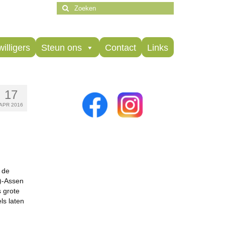
Zoeken
naar:
willigers
Steun ons
Contact
Links
17
APR 2016
 de
n)-Assen
 grote
ls laten