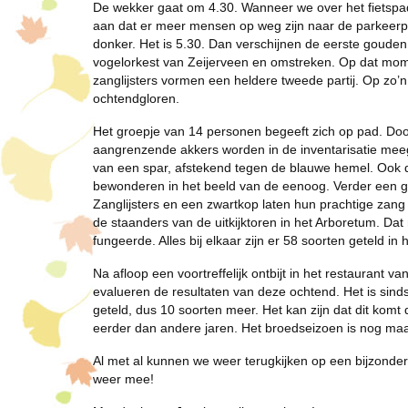
De wekker gaat om 4.30. Wanneer we over het fietspad 
aan dat er meer mensen op weg zijn naar de parkeerpla
donker. Het is 5.30. Dan verschijnen de eerste goude
vogelorkest van Zeijerveen en omstreken. Op dat mom
zanglijsters vormen een heldere tweede partij. Op zo’n 
ochtendgloren.
Het groepje van 14 personen begeeft zich op pad. Doo
aangrenzende akkers worden in de inventarisatie mee
van een spar, afstekend tegen de blauwe hemel. Ook d
bewonderen in het beeld van de eenoog. Verder een g
Zanglijsters en een zwartkop laten hun prachtige zang
de staanders van de uitkijktoren in het Arboretum. Dat m
fungeerde. Alles bij elkaar zijn er 58 soorten geteld in 
Na afloop een voortreffelijk ontbijt in het restaurant
evalueren de resultaten van deze ochtend. Het is sind
geteld, dus 10 soorten meer. Het kan zijn dat dit komt
eerder dan andere jaren. Het broedseizoen is nog ma
Al met al kunnen we weer terugkijken op een bijzonder
weer mee!