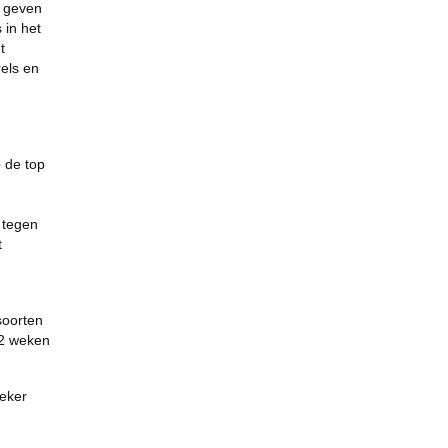
t geven
 in het
t
els en
 de top
 tegen
t
soorten
 2 weken
zeker