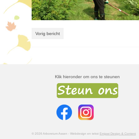
Vorig bericht
Klik hieronder om ons te steunen
© 2026 Arboretum Assen - Webdesign en tekst
Emjawi Design & Content