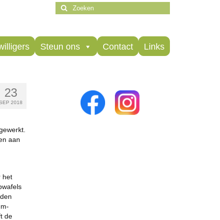
Zoeken
naar:
willigers
Steun ons
Contact
Links
23
SEP 2018
 gewerkt.
gen aan
 het
pwafels
eden
um-
t de