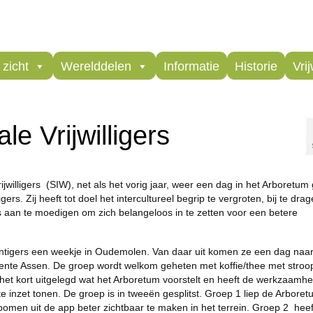
zicht
Werelddelen
Informatie
Historie
Vrij
e Vrijwilligers
jwilligers (SIW), net als het vorig jaar, weer een dag in het Arboretum
ligers. Zij heeft tot doel het intercultureel begrip te vergroten, bij te dra
gers aan te moedigen om zich belangeloos in te zetten voor een betere
intigers een weekje in Oudemolen. Van daar uit komen ze een dag naar
te Assen. De groep wordt welkom geheten met koffie/thee met stroo
n het kort uitgelegd wat het Arboretum voorstelt en heeft de werkzaamh
e inzet tonen. De groep is in tweeën gesplitst. Groep 1 liep de Arboret
omen uit de app beter zichtbaar te maken in het terrein. Groep 2 heef