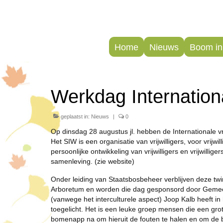
Home
Nieuws
Boom in 
Werkdag International
geplaatst in:
Nieuws
|
0
Op dinsdag 28 augustus jl. hebben de Internationale vri
Het SIW is een organisatie van vrijwilligers, voor vrijwil
persoonlijke ontwikkeling van vrijwilligers en vrijwilli
samenleving. (zie website)
Onder leiding van Staatsbosbeheer verblijven deze tw
Arboretum en worden die dag gesponsord door Gemeen
(vanwege het interculturele aspect) Joop Kalb heeft i
toegelicht. Het is een leuke groep mensen die een grot
bomenapp na om hieruit de fouten te halen en om de b