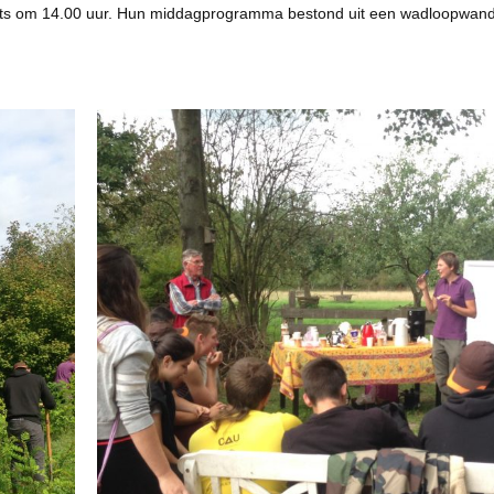
plaats om 14.00 uur. Hun middagprogramma bestond uit een wadloopwand