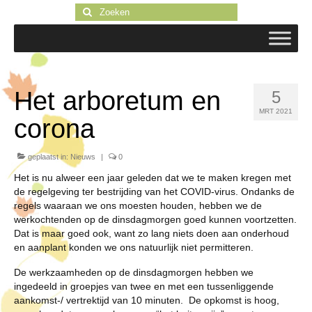
Zoeken
naar:
Het arboretum en
5
MRT 2021
corona
geplaatst in:
Nieuws
|
0
Het is nu alweer een jaar geleden dat we te maken kregen met
de regelgeving ter bestrijding van het COVID-virus. Ondanks de
regels waaraan we ons moesten houden, hebben we de
werkochtenden op de dinsdagmorgen goed kunnen voortzetten.
Dat is maar goed ook, want zo lang niets doen aan onderhoud
en aanplant konden we ons natuurlijk niet permitteren.
De werkzaamheden op de dinsdagmorgen hebben we
ingedeeld in groepjes van twee en met een tussenliggende
aankomst-/ vertrektijd van 10 minuten. De opkomst is hoog,