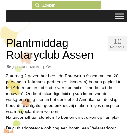
Zoeken
naar:
Plantmiddag
10
NOV 2019
Rotaryclub Assen
geplaatst in:
Nieuws
|
0
Zaterdag 2 november heeft de Rotaryclub Assen met ca. 20
personen (Rotarians, partners en kinderen) bomen geplant in
het Arboretum in het kader van hun actie: “handen uit de
mouwen”. Onder deskundige leiding van leden van de
werkgroep ging men in het deelgebied Amerika aan de slag.
Eerst de plantgaten goed onkruidvrij maken, losjes omspitten
waarna geplant kon worden.
Na anderhalf uur stonden 46 bomen en struiken op hun plek.
De club adopteerde ook nog een boom, een Vederesdoorn