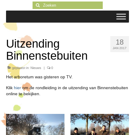
Zoeken
naar:
Uitzending
18
JAN 2017
Binnenstebuiten
geplaatst in:
Nieuws
|
0
Het arboretum was gisteren op TV.
Klik
hier
om de rondleiding in de uitzending van Binnenstebuiten
online te bekijken.