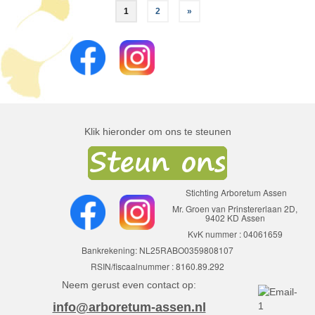
Berichten
1
2
»
paginering
Klik hieronder om ons te steunen
Stichting Arboretum Assen
Mr. Groen van Prinstererlaan 2D,
9402 KD Assen
KvK nummer : 04061659
Bankrekening: NL25RABO0359808107
RSIN/fiscaalnummer : 8160.89.292
Neem gerust even contact op:
info@arboretum-assen.nl