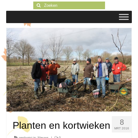
Zoeken
naar:
8
Planten en kortwieken
MRT 2016
geplaatst in:
Nieuws
|
0