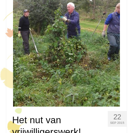
22
Het nut van
SEP 2015
vrijwilligerswerk!