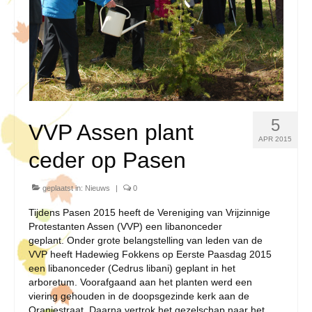
5
VVP Assen plant
APR 2015
ceder op Pasen
geplaatst in:
Nieuws
|
0
Tijdens Pasen 2015 heeft de Vereniging van Vrijzinnige
Protestanten Assen (VVP) een libanonceder
geplant. Onder grote belangstelling van leden van de
VVP heeft Hadewieg Fokkens op Eerste Paasdag 2015
een libanonceder (Cedrus libani) geplant in het
arboretum. Voorafgaand aan het planten werd een
viering gehouden in de doopsgezinde kerk aan de
Oranjestraat. Daarna vertrok het gezelschap naar het