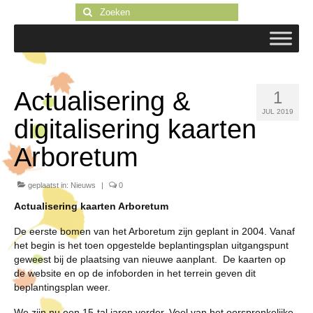
Zoeken
naar:
Actualisering &
1
JUL 2019
digitalisering kaarten
Arboretum
geplaatst in:
Nieuws
|
0
Actualisering kaarten Arboretum
De eerste bomen van het Arboretum zijn geplant in 2004. Vanaf
het begin is het toen opgestelde beplantingsplan uitgangspunt
geweest bij de plaatsing van nieuwe aanplant. De kaarten op
de website en op de infoborden in het terrein geven dit
beplantingsplan weer.
We zijn nu een 15-tal jaren verder. Veel van het oorspronkelijke